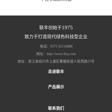
1975
联丰创始于
致力于打造现代绿色科技型企业
电话：0575-82110888
网址：http://www.lfrq.com
地址：浙江省绍兴市上虞区曹娥街道人民西路25号
走进联丰
企业简介
企业文化
厂区分布
资质荣誉
产品展示
容积式换热机组
板式换热机组
浮动盘管换热机组
板换+储罐换热机组
联系我们