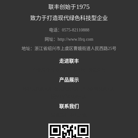
1975
联丰创始于
致力于打造现代绿色科技型企业
电话：0575-82110888
网址：http://www.lfrq.com
地址：浙江省绍兴市上虞区曹娥街道人民西路25号
走进联丰
企业简介
企业文化
厂区分布
资质荣誉
产品展示
容积式换热机组
板式换热机组
浮动盘管换热机组
板换+储罐换热机组
联系我们
联系我们
服务理念