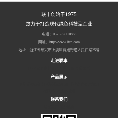
1975
联丰创始于
致力于打造现代绿色科技型企业
电话：0575-82110888
网址：http://www.lfrq.com
地址：浙江省绍兴市上虞区曹娥街道人民西路25号
走进联丰
企业简介
企业文化
厂区分布
资质荣誉
产品展示
容积式换热机组
板式换热机组
浮动盘管换热机组
板换+储罐换热机组
联系我们
联系我们
服务理念