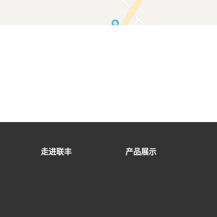
走进联丰
产品展示
企业简介
容积式换热机组
企业文化
板式换热机组
厂区分布
浮动盘管换热机组