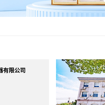
器有限公司