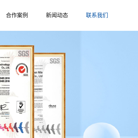
合作案例
新闻动态
联系我们