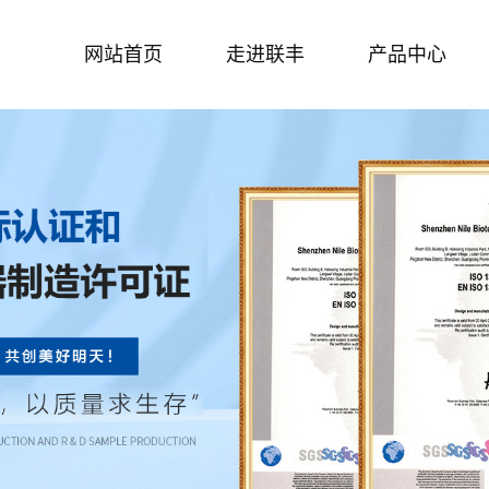
网站首页
走进联丰
产品中心