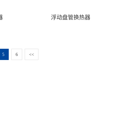
器
浮动盘管换热器
5
6
<<