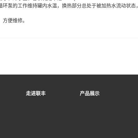
循环泵的工作维持罐内水温，换热部分总处于被加热水流动状态
，方便维修。
走进联丰
产品展示
企业简介
容积式换热机组
企业文化
板式换热机组
厂区分布
浮动盘管换热机组