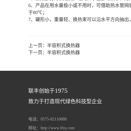
6、产品在用水量极小或不用时，可借助热水管网
于80℃；
7、罐形小，重量轻、换热束可以沿水平方向抽出
上一页：
半容积式换热器
下一页：
半容积式换热器
1975
联丰创始于
致力于打造现代绿色科技型企业
电话：0575-82110888
网址：http://www.lfrq.com