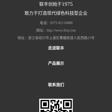
1975
联丰创始于
致力于打造现代绿色科技型企业
电话：0575-82110888
网址：http://www.lfrq.com
地址：浙江省绍兴市上虞区曹娥街道人民西路25号
走进联丰
企业简介
企业文化
厂区分布
资质荣誉
产品展示
容积式换热机组
板式换热机组
浮动盘管换热机组
板换+储罐换热机组
联系我们
联系我们
服务理念