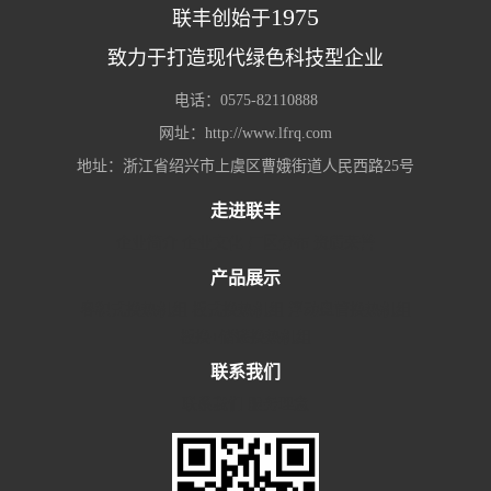
1975
联丰创始于
致力于打造现代绿色科技型企业
电话：0575-82110888
网址：http://www.lfrq.com
地址：浙江省绍兴市上虞区曹娥街道人民西路25号
走进联丰
企业简介
企业文化
厂区分布
资质荣誉
产品展示
容积式换热机组
板式换热机组
浮动盘管换热机组
板换+储罐换热机组
联系我们
联系我们
服务理念