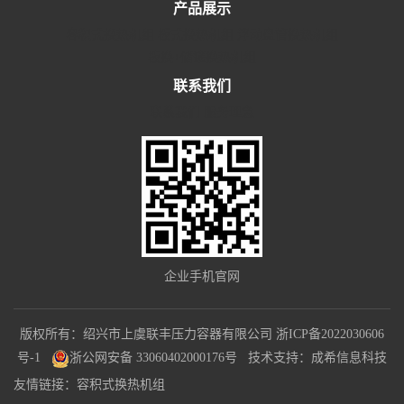
产品展示
容积式换热机组
板式换热机组
浮动盘管换热机组
板换+储罐换热机组
联系我们
联系我们
服务理念
企业手机官网
版权所有：绍兴市上虞联丰压力容器有限公司
浙ICP备2022030606
号-1
浙公网安备 33060402000176号
技术支持：
成希信息科技
友情链接：
容积式换热机组