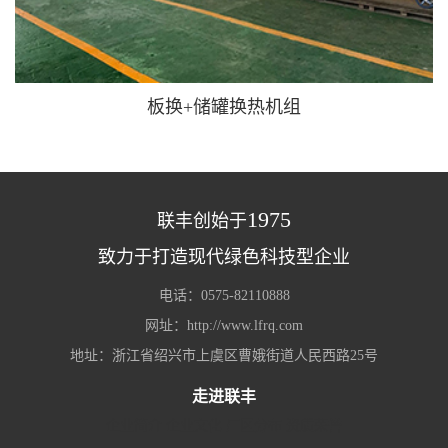
板换+储罐换热机组
1975
联丰创始于
致力于打造现代绿色科技型企业
电话：0575-82110888
网址：http://www.lfrq.com
地址：浙江省绍兴市上虞区曹娥街道人民西路25号
走进联丰
企业简介
企业文化
厂区分布
资质荣誉