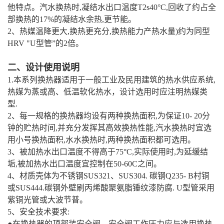
他特点。汽水换热时,凝结水出口温度T2s40°C,回收了约占全
部换热的17%的凝结水余热,更节能。
2、热媒温降更大,换热更充分,换热能力产热水量)约为同型
HRV "U型管”的2倍。
二、设计使用说明
1.本系列换热器适用于一般工业及民用建筑的热水供应系统,
热媒为蒸或高、低温软化热水，设计选用时应注明热媒类
型.
2、每一规格的换热器均设有两种换热面积,为保证10- 20分
钟的贮热时间,并充分发挥其高效换热性能,汽水换热时宜选
用小号换热面积,水水换热时,两种换热面积都可选用。
3、被加热水出口温度不得高于75°C,实际使用时,为延缓结
垢,被加热水出口温度宜控制在50-60C之间。
4、材质壳体为不锈钢SUS321、SUS304. 碳钢Q235- B村铜
或SUS444.碳钢外壁刷丙烯酸聚氨脂锤纹漆防腐. U型管采用
紫铜光管或大波节普。
5、安全技术要求:
●在换热器的顶部装安全阀，安全阀工作压力应与选用换热